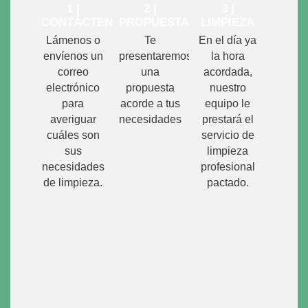
1 |
2 |
3 |
CONTÁCTENOS
PROPUESTA
LIMPIEZA
Lámenos o
Te
En el día ya
envíenos un
presentaremos
la hora
correo
una
acordada,
electrónico
propuesta
nuestro
para
acorde a tus
equipo le
averiguar
necesidades
prestará el
cuáles son
servicio de
sus
limpieza
necesidades
profesional
de limpieza.
pactado.