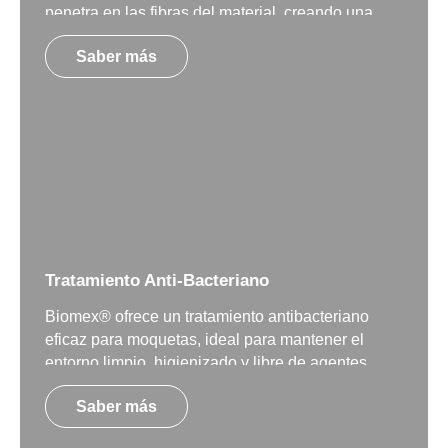
penetra en las fibras del material, creando una
barrera protectora contra la absorción de líquidos
Saber más
y la aparición de manchas.
Tratamiento Anti-Bacteriano
Biomex® ofrece un tratamiento antibacteriano
eficaz para moquetas, ideal para mantener el
entorno limpio, higienizado y libre de agentes
perjudiciales para la salud.
Saber más